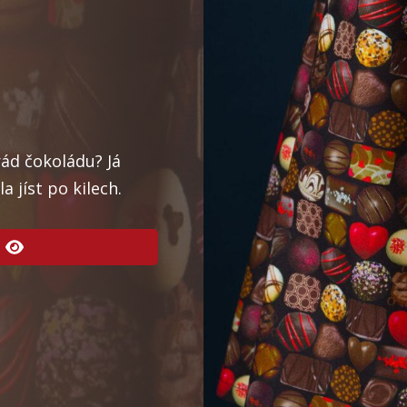
ád čokoládu? Já
a jíst po kilech.