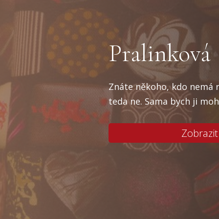
Pralinková
Znáte někoho, kdo nemá r
teda ne. Sama bych ji mohl
Zobrazit