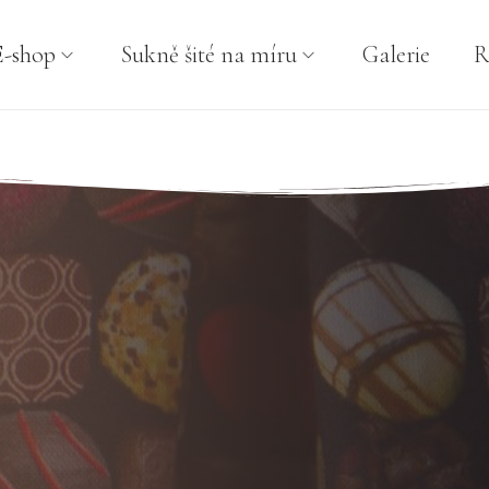
E-shop
Sukně šité na míru
Galerie
R